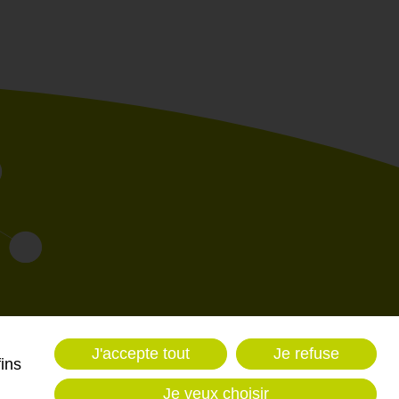
J'accepte tout
Je refuse
fins
Imaginé par
IS Webdesign
‎ - CMS :
Flexit
©‎
Je veux choisir