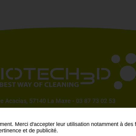
e Acacias
,
57140 La Maxe
-
03 87 73 02 53
ment. Merci d'accepter leur utilisation notamment à des 
rtinence et de publicité.